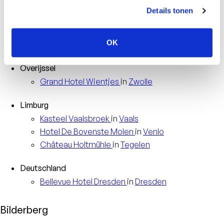
Hotel
De Bilderberg
in
Oosterbeek
Details tonen
Résidence
Groot Heideborgh
in
Garderen
Hotel
De Keizerskroon
in
Apeldoorn
OK
Hotel
’t Speulderbos
in
Garderen
Overijssel
Grand Hotel
Wientjes
in
Zwolle
Limburg
Kasteel
Vaalsbroek
in
Vaals
Hotel
De Bovenste Molen
in
Venlo
Château
Holtmühle
in
Tegelen
Deutschland
Bellevue Hotel
Dresden
in
Dresden
Bilderberg