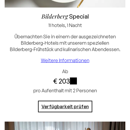
Bilderberg
Special
11 hotels, 1 Nacht
Übernachten Sie in einem der ausgezeichneten
Bilderberg-Hotels mit unserem speziellen
Garantiert der
Bilderberg-Frühstück und kulinarischen Abendessen.
niedrigste Preis
Weitere Informationen
Gratis stornieren bis
Ab
24 Stunden im Voraus
€ 203
Keine Kreditkarte
i
pro Aufenthalt mit 2 Personen
erforderlich, Sie
Verfügbarkeit prüfen
zahlen im Hotel