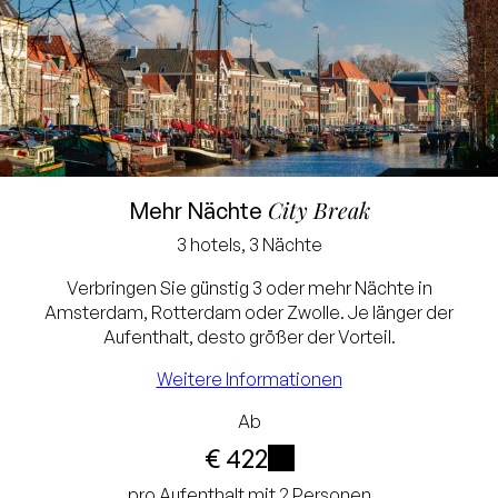
Garantiert der
City Break
Mehr Nächte
niedrigste Preis
3 hotels, 3 Nächte
Gratis stornieren bis 24
Verbringen Sie günstig 3 oder mehr Nächte in
Stunden im Voraus
Amsterdam, Rotterdam oder Zwolle. Je länger der
Aufenthalt, desto größer der Vorteil.
Keine Kreditkarte
erforderlich, Sie zahlen
Weitere Informationen
im Hotel
Ab
€ 422
Sie erhalten 10% Rabatt
i
pro Aufenthalt mit 2 Personen