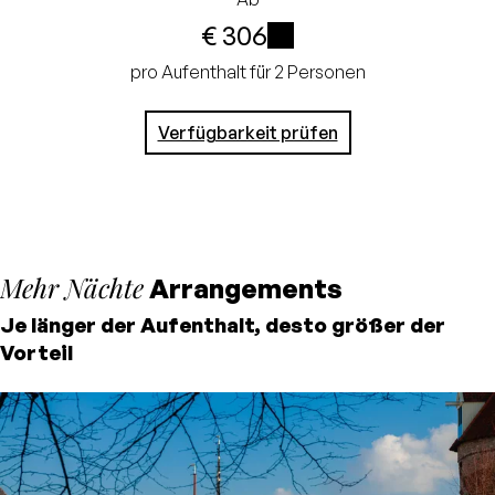
€ 306
erforderlich,
i
Bezahlung im Hotel
pro Aufenthalt für 2 Personen
Verfügbarkeit prüfen
Mehr Nächte
Arrangements
Je länger der Aufenthalt, desto größer der
Vorteil