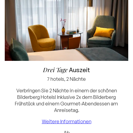
Drei Tage
Auszeit
7 hotels, 2 Nächte
Bestpreisgarantie
Verbringen Sie 2 Nächte in einem der schönen
Bilderberg Hotels! Inklusive 2x dem Bilderberg
Kostenlose
Frühstück und einem Gourmet-Abendessen am
Stornierung bis 24
Anreisetag.
Stunden vor Ankunft
Weitere Informationen
Keine Kreditkarte
Ab