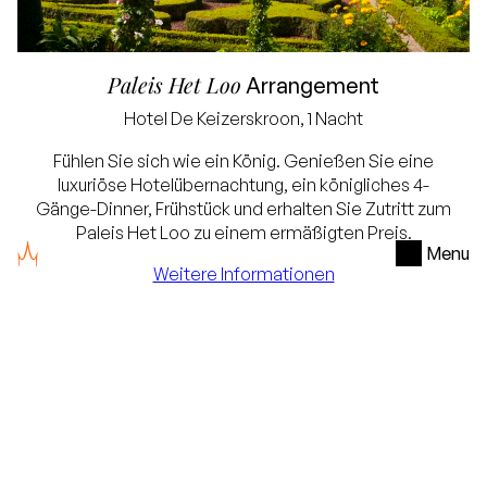
Paleis Het Loo
Arrangement
Hotel
De Keizerskroon
, 1 Nacht
Fühlen Sie sich wie ein König. Genießen Sie eine
luxuriöse Hotelübernachtung, ein königliches 4-
Gänge-Dinner, Frühstück und erhalten Sie Zutritt zum
Paleis Het Loo zu einem ermäßigten Preis.
Menu
Weitere Informationen
Ab
€ 269
i
Pro Aufenthalt mit 2 Personen
Verfügbarkeit prüfen