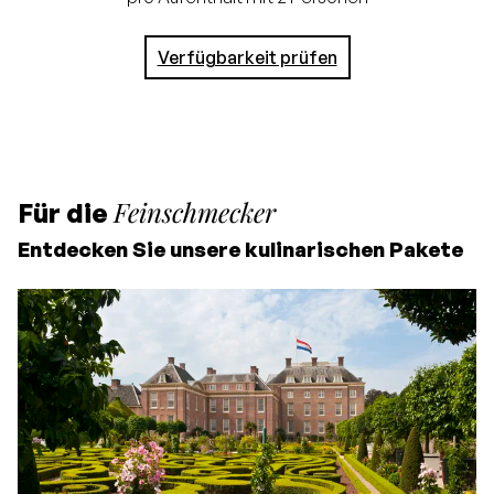
für einen Aufenthalt von
3 Nächten
Verfügbarkeit prüfen
Bei einem Aufenthalt von
4 oder mehr Nächten
erhalten Sie 15% Rabatt
Feinschmecker
Für die
Entdecken Sie unsere kulinarischen Pakete