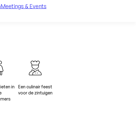
n
Meetings & Events
eten in
Een culinair feest
e
voor de zintuigen
amers