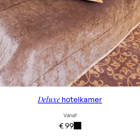
Deluxe
hotelkamer
Vanaf
€ 99
i