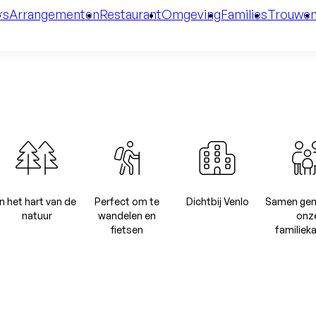
rs
Arrangementen
Restaurant
Omgeving
Families
Trouwe
In het hart van de
Perfect om te
Dichtbij Venlo
Samen geni
natuur
wandelen en
onz
fietsen
familiek