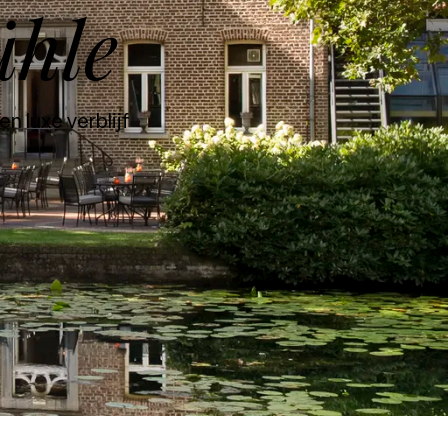
hle
n luxe verblijf