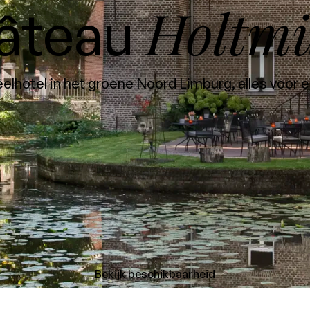
Holtmü
âteau
elhotel in het groene Noord Limburg, alles voor ee
Bekijk beschikbaarheid