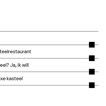
l
steelrestaurant
l? Ja, ik wil!
uxe kasteel