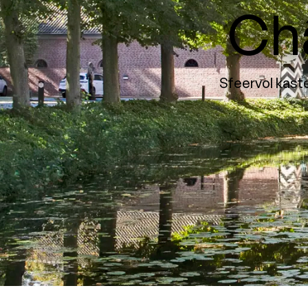
Ch
Sfeervol kaste