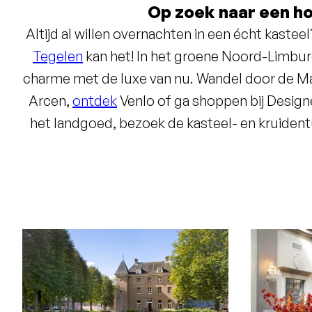
Op zoek naar een h
Altijd al willen overnachten in een écht kastee
Tegelen
kan het! In het groene Noord-Limburg
charme met de luxe van nu. Wandel door de Ma
Arcen,
ontdek
Venlo of ga shoppen bij Desig
het landgoed, bezoek de kasteel- en kruidentu
het terras met uitzicht op de slotgracht o
Avonds zijn de voormalige keldergewelven 
smaakvolle avond in Restaurant Die Alde Heerlick
imposante kasteelhal en kom helemaal to
hotelkamers
. Voor (zakelijke) groepen is het
een onvergetelijke ervaring, 