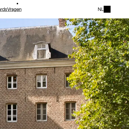
rds
Vragen
NL