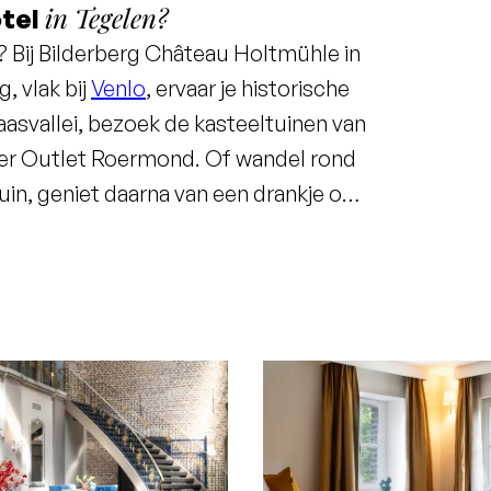
in Tegelen?
otel
l? Bij Bilderberg Château Holtmühle in
, vlak bij
Venlo
, ervaar je historische
asvallei, bezoek de kasteeltuinen van
ner Outlet Roermond. Of wandel rond
in, geniet daarna van een drankje op
f neem een duik in het zwembad. 's
van het kasteel het decor voor een
heijt. Sluit je dag af aan de bar in de
t rust in een van de sfeervolle
 château zelfs
exclusief beschikbaar
–
helemaal voor jezelf!