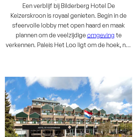
Een verblijf bij Bilderberg Hotel De
Keizerskroon is royaal genieten. Begin in de
sfeervolle lobby met open haard en maak
plannen om de veelzijdige
omgeving
te
verkennen. Paleis Het Loo ligt om de hoek, net
als culturele bezienswaardigheden zoals
Kasteel Cannenburgh en het Kröller-Müller
Museum. Wandel door Het Kroondomein, fiets
door de Veluwse bossen of bezoek steden als
Apeldoorn en Deventer. Terug in het hotel
geniet je van culinaire verrassingen in
Kingstreet Restaurant
en ontspan je daarna in
een moderne
hotelkamer
waar aan elk detail is
gedacht. Ook voor
zakelijke
bijeenkomsten is