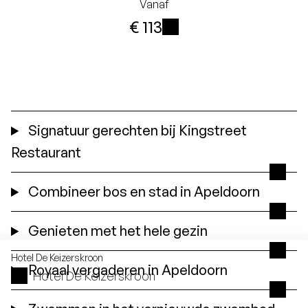
Vanaf
€ 113
i
Signatuur gerechten bij Kingstreet
Restaurant
Combineer bos en stad in Apeldoorn
Genieten met het hele gezin
Hotel
De Keizerskroon
Royaal vergaderen in Apeldoorn
Hotel De Keizerskroon